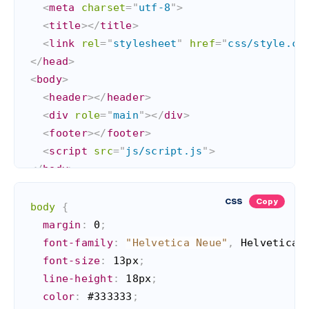
<
meta
charset
=
"
utf-8
"
>
<
title
>
</
title
>
<
link
rel
=
"
stylesheet
"
href
=
"
css/style.cs
</
head
>
<
body
>
<
header
>
</
header
>
<
div
role
=
"
main
"
>
</
div
>
<
footer
>
</
footer
>
<
script
src
=
"
js/script.js
"
>
</
body
>
</
html
>
CSS
Copy
body
{
margin
:
 0
;
font-family
:
"Helvetica Neue"
,
 Helvetica
,
font-size
:
 13px
;
line-height
:
 18px
;
color
:
 #333333
;