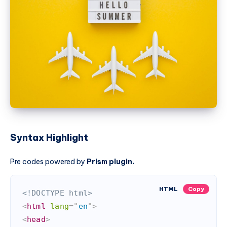
Syntax Highlight
Pre codes powered by
Prism plugin.
HTML
Copy
<!DOCTYPE html>
<
html
lang
=
"
en
"
>
<
head
>